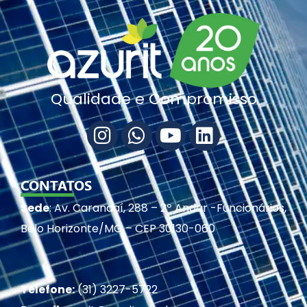
Qualidade e Compromisso
CONTATOS
Sede
: Av. Carandaí, 288 – 2º Andar -Funcionários,
Belo Horizonte/MG – CEP 30130-060
Telefone:
(31) 3227-5722