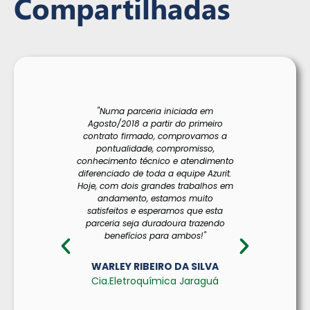
Compartilhadas
"Numa parceria iniciada em
"A Azuri
Agosto/2018 a partir do primeiro
operação 
contrato firmado, comprovamos a
de consul
pontualidade, compromisso,
grande
conhecimento técnico e atendimento
dem
diferenciado de toda a equipe Azurit.
comprom
Hoje, com dois grandes trabalhos em
socioambie
andamento, estamos muito
as limit
satisfeitos e esperamos que esta
territori
parceria seja duradoura trazendo
região de
benefícios para ambos!"
com mui
comunidad
gestão a
WARLEY RIBEIRO DA SILVA
possuem
Cia.Eletroquímica Jaraguá
atuar jun
modo a 