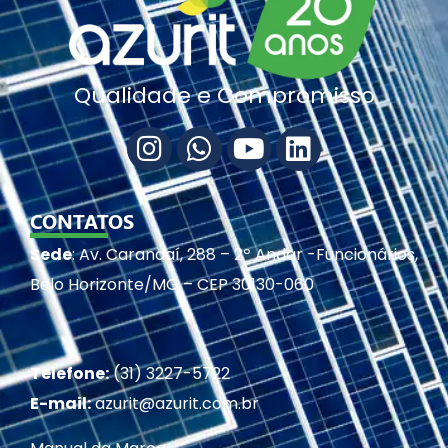
Qualidade e Compromisso
CONTATOS
Sede
: Av. Carandaí, 288 – 2º Andar -Funcionários,
Belo Horizonte/MG – CEP 30130-060
Telefone:
(31) 3227-5722
E-mail:
azurit@azurit.com.br