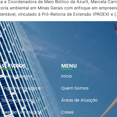
loga e Coordenadora de Meio Biótico da Azurit, Marcela Carr
ltoria ambiental em Minas Gerais com enfoque em empreen
entável, vinculado à Pró-Reitoria de Extensão (PROEX) e [
SERVIÇOS
MENU
Meio Ambiente
Início
Engenharia Hídrica
Quem Somos
Socioeconomia
Áreas de Atuação
Gestão Estratégica
Cases