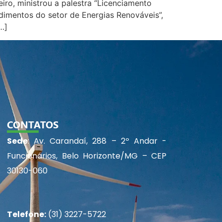
eiro, ministrou a palestra “Licenciamento
dimentos do setor de Energias Renováveis”,
…]
CONTATOS
Sede
: Av. Carandaí, 288 – 2º Andar -
Funcionários, Belo Horizonte/MG – CEP
30130-060
Telefone:
(31) 3227-5722