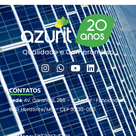
Qualidade e Compromisso
CONTATOS
Sede
: Av. Carandaí, 288 – 2º Andar -Funcionários,
Belo Horizonte/MG – CEP 30130-060