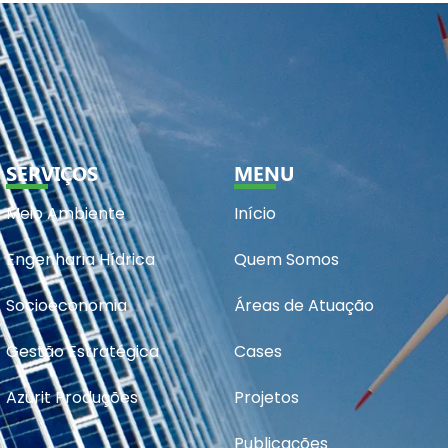
SERVIÇOS
MENU
Meio Ambiente
Início
Engenharia Hídrica
Quem Somos
Socioeconomia
Áreas de Atuação
Gestão Estratégica
Cases
Azurit Produções
Projetos
Publicações