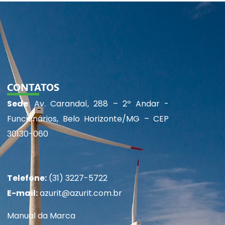
CONTATOS
Sede
: Av. Carandaí, 288 – 2º Andar -
Funcionários, Belo Horizonte/MG – CEP
30130-060
Telefone:
(31) 3227-5722
E-mail:
azurit@azurit.com.br
Manual da Marca