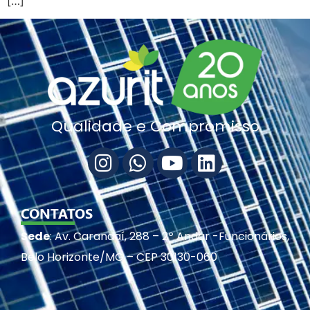
[…]
Qualidade e Compromisso
CONTATOS
Sede
: Av. Carandaí, 288 – 2º Andar -Funcionários,
Belo Horizonte/MG – CEP 30130-060