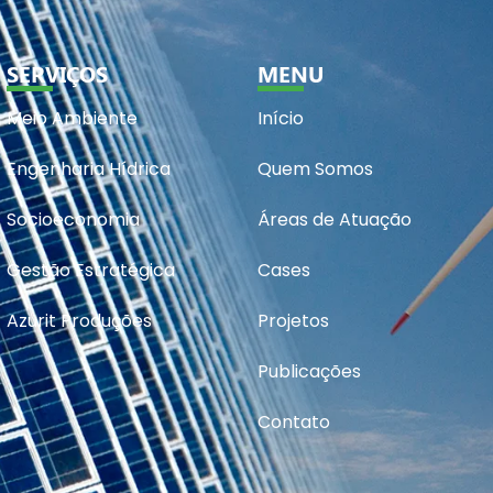
SERVIÇOS
MENU
Meio Ambiente
Início
Engenharia Hídrica
Quem Somos
Socioeconomia
Áreas de Atuação
Gestão Estratégica
Cases
Azurit Produções
Projetos
Publicações
Contato