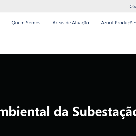
Có
Quem Somos
Áreas de Atuação
Azurit Produçõe
mbiental da Subestaçã