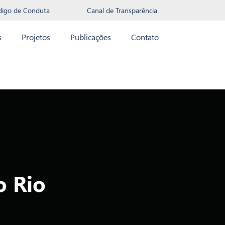
digo de Conduta
Canal de Transparência
s
Projetos
Publicações
Contato
o Rio