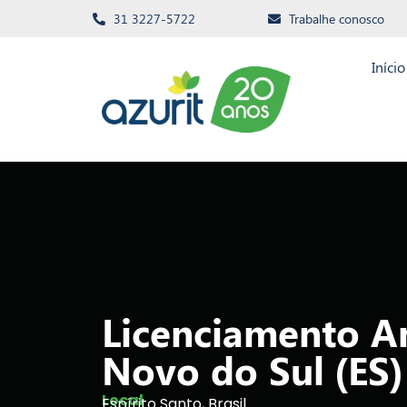
31 3227-5722
Trabalhe conosco
Início
Licenciamento A
Novo do Sul (ES)
Local
Espírito Santo, Brasil