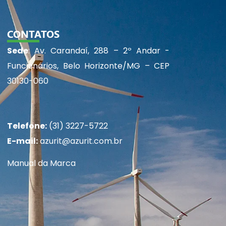
CONTATOS
Sede
: Av. Carandaí, 288 – 2º Andar -
Funcionários, Belo Horizonte/MG – CEP
30130-060
Telefone:
(31) 3227-5722
E-mail:
azurit@azurit.com.br
Manual da Marca