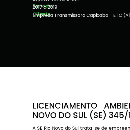
Período
2017 a 2019
Cliente
Empresa Transmissora Capixaba - ETC (Al
LICENCIAMENTO AMBI
NOVO DO SUL (SE) 345/
A SE Rio Novo do Sul trata-se de empree