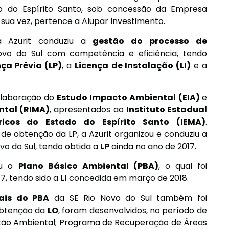
do do Espírito Santo, sob concessão da Empresa
 sua vez, pertence a Alupar Investimento.
a Azurit conduziu a
gestão do processo de
ovo do Sul com competência e eficiência, tendo
nça Prévia (LP)
, a
Licença
de Instalação (LI)
e a
 elaboração do
Estudo Impacto Ambiental (EIA)
e
ntal (RIMA)
, apresentados ao
Instituto Estadual
icos do Estado do Espírito Santo (IEMA)
.
e obtenção da LP, a Azurit organizou e conduziu a
vo do Sul, tendo obtida a
LP
ainda no ano de 2017.
ou o
Plano Básico Ambiental (PBA)
, o qual foi
, tendo sido a
LI
concedida em março de 2018.
ais do PBA
da SE Rio Novo do Sul também foi
 obtenção da
LO
, foram desenvolvidos, no período de
Gestão Ambiental; Programa de Recuperação de Áreas