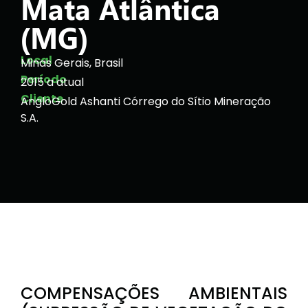
Mata Atlântica
(MG)
Local
Minas Gerais, Brasil
Período
2015 a atual
Cliente
AngloGold Ashanti Córrego do Sítio Mineração
S.A.
COMPENSAÇÕES AMBIENTAIS