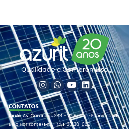
Qualidade e Compromisso
CONTATOS
Sede
: Av. Carandaí, 288 – 2º Andar -Funcionários,
Belo Horizonte/MG – CEP 30130-060