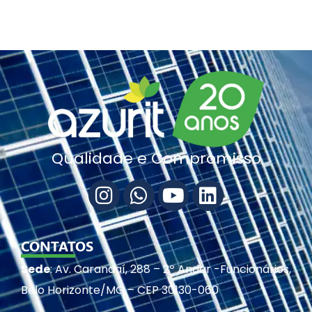
Qualidade e Compromisso
CONTATOS
Sede
: Av. Carandaí, 288 – 2º Andar -Funcionários,
Belo Horizonte/MG – CEP 30130-060