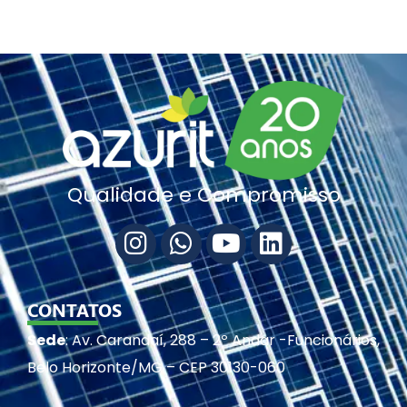
Qualidade e Compromisso
CONTATOS
Sede
: Av. Carandaí, 288 – 2º Andar -Funcionários,
Belo Horizonte/MG – CEP 30130-060